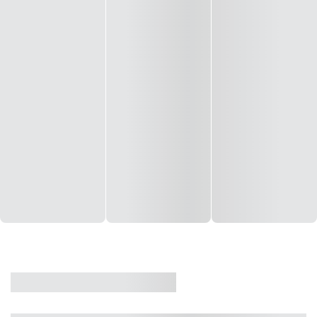
CASA
VENDA
CÓD: 19327