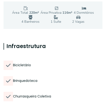
Área Total
220
m²
Área Privativa
116
m²
4
Dormitório
s
4
Banheiro
s
1
Suíte
2
Vaga
s
Infraestrutura
Bicicletário
Brinquedoteca
Churrasqueira Coletiva