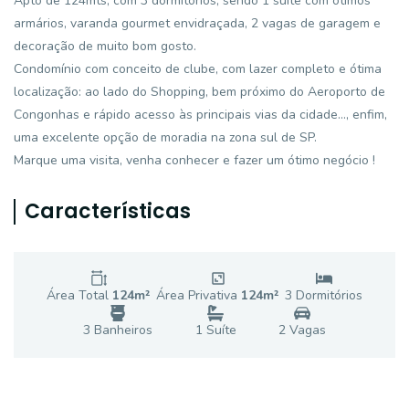
Apto de 124mts, com 3 dormitórios, sendo 1 suíte com ótimos
armários, varanda gourmet envidraçada, 2 vagas de garagem e
decoração de muito bom gosto.
Condomínio com conceito de clube, com lazer completo e ótima
localização: ao lado do Shopping, bem próximo do Aeroporto de
Congonhas e rápido acesso às principais vias da cidade..., enfim,
uma excelente opção de moradia na zona sul de SP.
Marque uma visita, venha conhecer e fazer um ótimo negócio !
Características
Área Total
124
m²
Área Privativa
124
m²
3
Dormitório
s
3
Banheiro
s
1
Suíte
2
Vaga
s