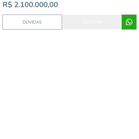
R$ 2.100.000,00
DÚVIDAS
AGENDAR
Video do imóvel
Imóveis semelhantes
ALB754041