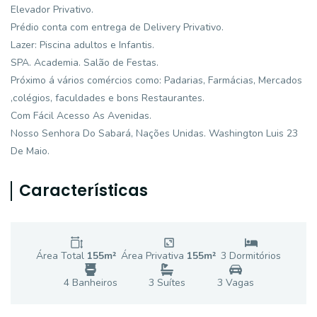
Elevador Privativo.
Prédio conta com entrega de Delivery Privativo.
Lazer: Piscina adultos e Infantis.
SPA. Academia. Salão de Festas.
Próximo á vários comércios como: Padarias, Farmácias, Mercados
,colégios, faculdades e bons Restaurantes.
Com Fácil Acesso As Avenidas.
Nosso Senhora Do Sabará, Nações Unidas. Washington Luis 23
De Maio.
Características
Área Total
155
m²
Área Privativa
155
m²
3
Dormitório
s
4
Banheiro
s
3
Suíte
s
3
Vaga
s