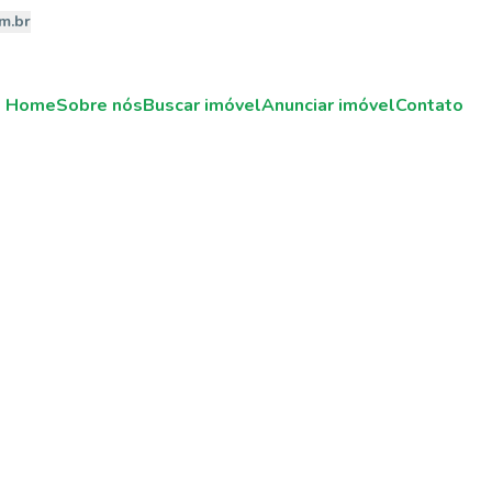
m.br
Home
Sobre nós
Buscar imóvel
Anunciar imóvel
Contato