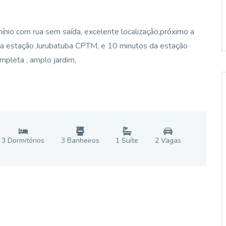
io com rua sem saída, excelente localizaçâo,próximo a
da estaçâo Jurubatuba CPTM, e 10 minutos da estação
pleta , amplo jardim,
3
Dormitório
s
3
Banheiro
s
1
Suíte
2
Vaga
s