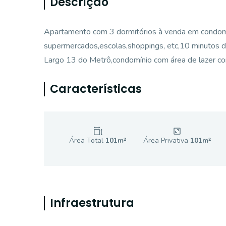
Descrição
Apartamento com 3 dormitórios à venda em condomín
supermercados,escolas,shoppings, etc,10 minutos 
Largo 13 do Metrô,condomínio com área de lazer com
Características
Área Total
101
m²
Área Privativa
101
m²
Infraestrutura