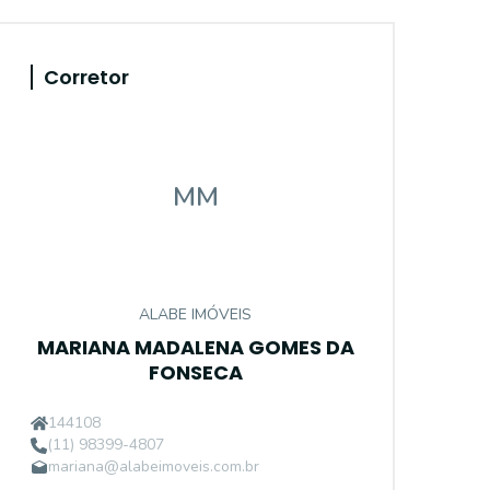
Corretor
MM
ALABE IMÓVEIS
MARIANA MADALENA GOMES DA
FONSECA
144108
(11) 98399-4807
mariana@alabeimoveis.com.br