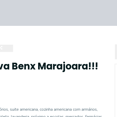
a Benx Marajoara!!!
ios, suite americana, cozinha americana com armários,
leto, lavanderia, próximo a escolas, mercados, farmácias,