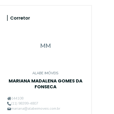
Corretor
MM
ALABE IMÓVEIS
MARIANA MADALENA GOMES DA
FONSECA
144108
(11) 98399-4807
mariana@alabeimoveis.com.br