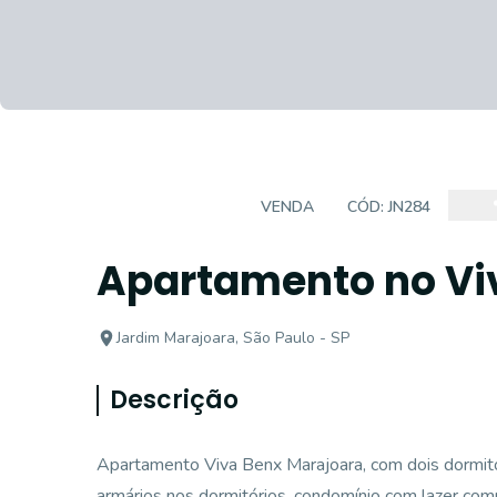
APARTAMENTO
VENDA
CÓD:
JN284
Apartamento no Viv
Jardim Marajoara, São Paulo - SP
Descrição
Apartamento Viva Benx Marajoara, com dois dormitór
armários nos dormitórios, condomínio com lazer comp