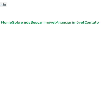
m.br
Home
Sobre nós
Buscar imóvel
Anunciar imóvel
Contato