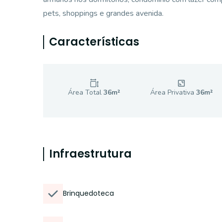
pets, shoppings e grandes avenida.
Características
Área Total
36
m²
Área Privativa
36
m²
Infraestrutura
Brinquedoteca