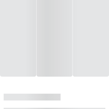
CASA
VENDA
CÓD: 19327