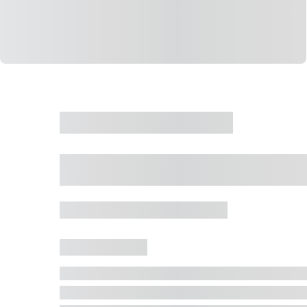
CASA
VENDA
CÓD: 19327
Casa 5 Dormitórios 
Jurerê Internacional, Florianópolis - SC