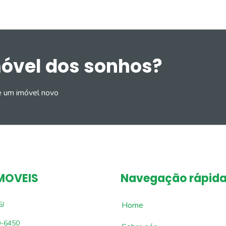
móvel dos sonhos?
e um imóvel novo
MOVEIS
Navegação rápid
5J
Home
9-6450