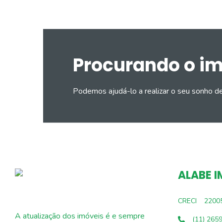
Procurando o i
Podemos ajudá-lo a realizar o seu sonho d
ALABE I
CRECI
2200
A atualização dos imóveis é e sempre
(11) 265