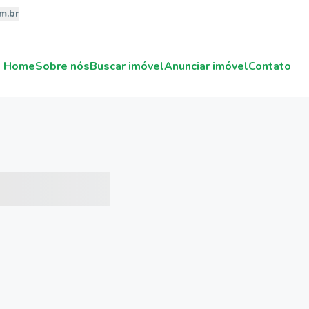
m.br
Home
Sobre nós
Buscar imóvel
Anunciar imóvel
Contato