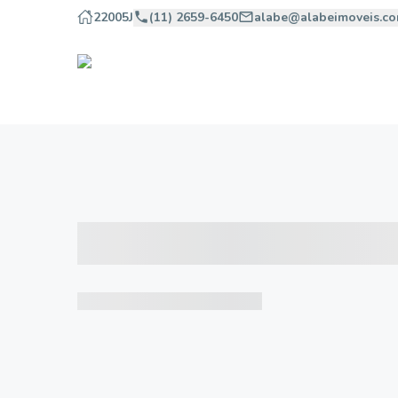
22005J
(11) 2659-6450
alabe@alabeimoveis.co