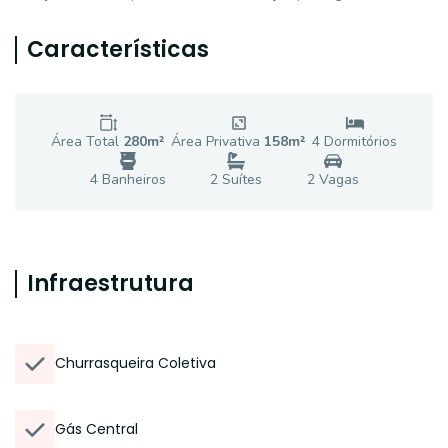
Características
Área Total
280
m²
Área Privativa
158
m²
4
Dormitório
s
4
Banheiro
s
2
Suíte
s
2
Vaga
s
Infraestrutura
Churrasqueira Coletiva
Gás Central