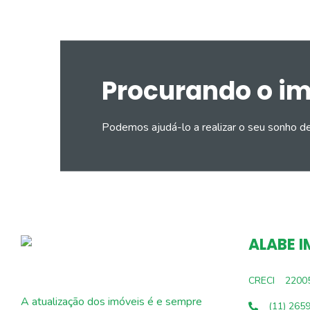
Procurando o i
Podemos ajudá-lo a realizar o seu sonho d
ALABE I
CRECI
2200
A atualização dos imóveis é e sempre
(11) 265