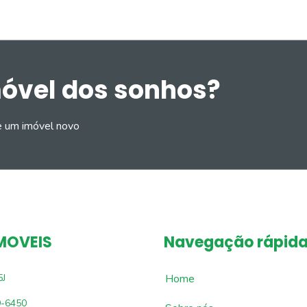
móvel dos sonhos?
e um imóvel novo
MOVEIS
Navegação rápid
5J
Home
9-6450