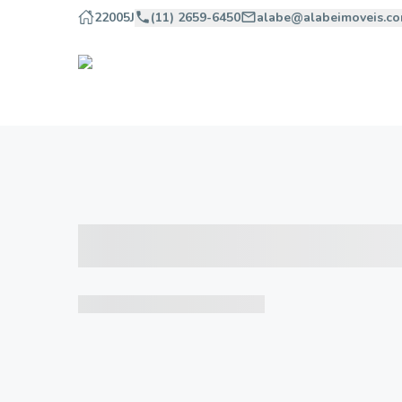
22005J
(11) 2659-6450
alabe@alabeimoveis.co