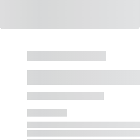
CASA
VENDA
CÓD: 19327
Casa 5 Dormitórios 
Jurerê Internacional, Florianópolis - SC