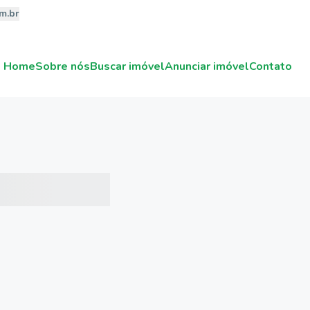
m.br
Home
Sobre nós
Buscar imóvel
Anunciar imóvel
Contato