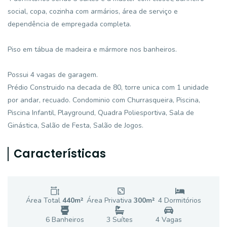
social, copa, cozinha com armários, área de serviço e
dependência de empregada completa.
Piso em tábua de madeira e mármore nos banheiros.
Possui 4 vagas de garagem.
Prédio Construido na decada de 80, torre unica com 1 unidade
por andar, recuado. Condominio com Churrasqueira, Piscina,
Piscina Infantil, Playground, Quadra Poliesportiva, Sala de
Ginástica, Salão de Festa, Salão de Jogos.
Características
Área Total
440
m²
Área Privativa
300
m²
4
Dormitório
s
6
Banheiro
s
3
Suíte
s
4
Vaga
s