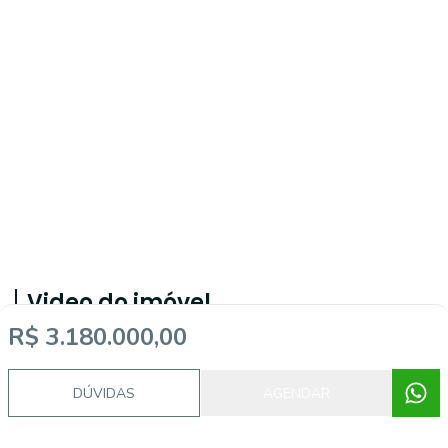
Video do imóvel
R$ 3.180.000,00
Imóveis semelhantes
DÚVIDAS
AGENDAR