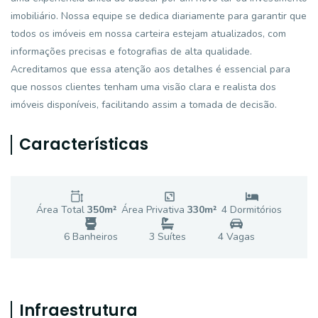
imobiliário. Nossa equipe se dedica diariamente para garantir que
todos os imóveis em nossa carteira estejam atualizados, com
informações precisas e fotografias de alta qualidade.
Acreditamos que essa atenção aos detalhes é essencial para
que nossos clientes tenham uma visão clara e realista dos
imóveis disponíveis, facilitando assim a tomada de decisão.
Características
Área Total
350
m²
Área Privativa
330
m²
4
Dormitório
s
6
Banheiro
s
3
Suíte
s
4
Vaga
s
Infraestrutura