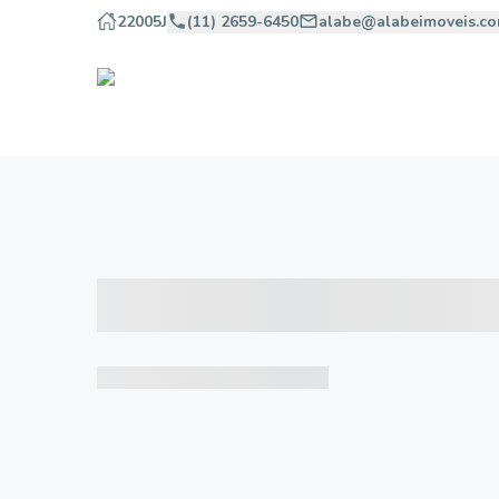
22005J
(11) 2659-6450
alabe@alabeimoveis.co