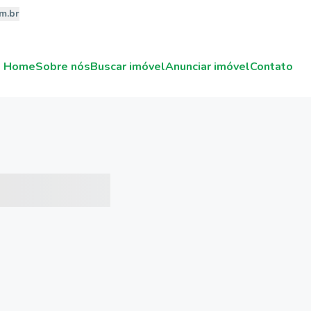
m.br
Home
Sobre nós
Buscar imóvel
Anunciar imóvel
Contato