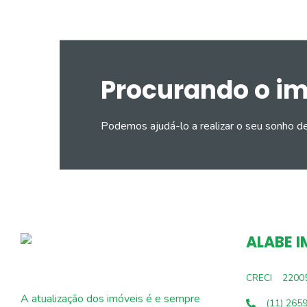
Procurando o i
Podemos ajudá-lo a realizar o seu sonho d
ALABE I
CRECI
2200
A atualização dos imóveis é e sempre
(11) 265