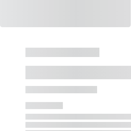
CASA
VENDA
CÓD: 19327
Casa 5 Dormitórios 
Jurerê Internacional, Florianópolis - SC