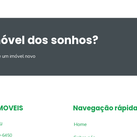
móvel dos sonhos?
e um imóvel novo
MOVEIS
Navegação rápid
5J
Home
9-6450