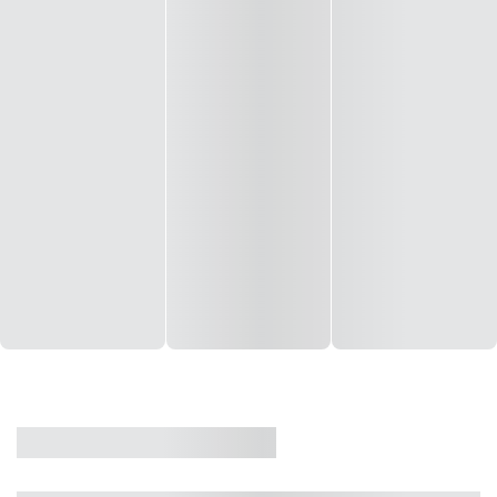
CASA
VENDA
CÓD: 19327