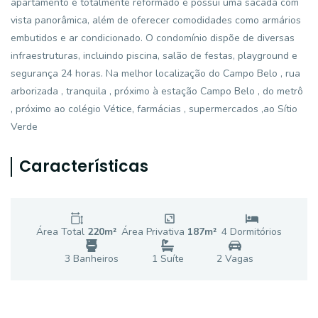
apartamento é totalmente reformado e possui uma sacada com
vista panorâmica, além de oferecer comodidades como armários
embutidos e ar condicionado. O condomínio dispõe de diversas
infraestruturas, incluindo piscina, salão de festas, playground e
segurança 24 horas. Na melhor localização do Campo Belo , rua
arborizada , tranquila , próximo à estação Campo Belo , do metrô
, próximo ao colégio Vétice, farmácias , supermercados ,ao Sítio
Verde
Características
Área Total
220
m²
Área Privativa
187
m²
4
Dormitório
s
3
Banheiro
s
1
Suíte
2
Vaga
s