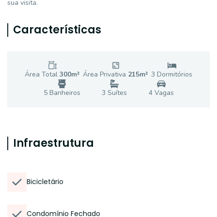
sua visita.
Características
Área Total
300
m²
Área Privativa
215
m²
3
Dormitório
s
5
Banheiro
s
3
Suíte
s
4
Vaga
s
Infraestrutura
Bicicletário
Condomínio Fechado