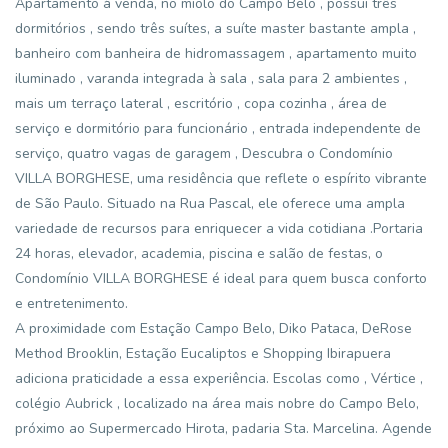
Apartamento à venda, no miolo do Campo Belo , possui três
dormitórios , sendo três suítes, a suíte master bastante ampla ,
banheiro com banheira de hidromassagem , apartamento muito
iluminado , varanda integrada à sala , sala para 2 ambientes ,
mais um terraço lateral , escritório , copa cozinha , área de
serviço e dormitório para funcionário , entrada independente de
serviço, quatro vagas de garagem , Descubra o Condomínio
VILLA BORGHESE, uma residência que reflete o espírito vibrante
de São Paulo. Situado na Rua Pascal, ele oferece uma ampla
variedade de recursos para enriquecer a vida cotidiana .Portaria
24 horas, elevador, academia, piscina e salão de festas, o
Condomínio VILLA BORGHESE é ideal para quem busca conforto
e entretenimento.
A proximidade com Estação Campo Belo, Diko Pataca, DeRose
Method Brooklin, Estação Eucaliptos e Shopping Ibirapuera
adiciona praticidade a essa experiência. Escolas como , Vértice ,
colégio Aubrick , localizado na área mais nobre do Campo Belo,
próximo ao Supermercado Hirota, padaria Sta. Marcelina. Agende