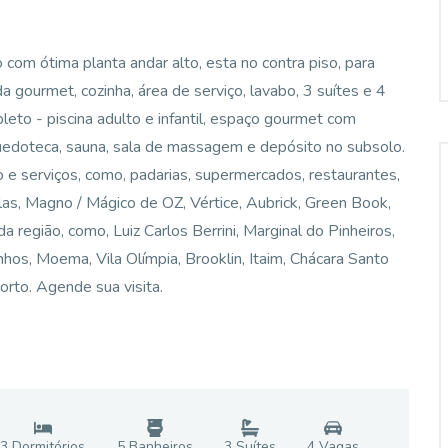
m ótima planta andar alto, esta no contra piso, para
 gourmet, cozinha, área de serviço, lavabo, 3 suítes e 4
to - piscina adulto e infantil, espaço gourmet com
nquedoteca, sauna, sala de massagem e depósito no subsolo.
 e serviços, como, padarias, supermercados, restaurantes,
las, Magno / Mágico de OZ, Vértice, Aubrick, Green Book,
da região, como, Luiz Carlos Berrini, Marginal do Pinheiros,
nhos, Moema, Vila Olímpia, Brooklin, Itaim, Chácara Santo
orto. Agende sua visita.
3
Dormitório
s
5
Banheiro
s
3
Suíte
s
4
Vaga
s