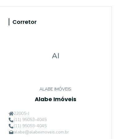
Corretor
AI
ALABE IMÓVEIS
Alabe Imóveis
22005-J
(11) 95053-4045
(11) 95053-4045
alabe@alabeimoveis.com.br