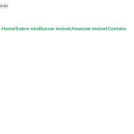
m.br
Home
Sobre nós
Buscar imóvel
Anunciar imóvel
Contato