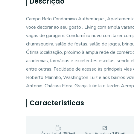
Descrição
Campo Belo Condominio Authentique , Apartamento co
voce decorar ao seu gosto , Living com ampla varanda
vagas de garagem. Condomínio novo com lazer comple
churrasqueira, salão de festas, salão de jogos, bri
Ótima localização, próximo à ampla rede de comércio
academias, farmácias e excelentes escolas, sendo e
entre outras. Facilidade de acesso às principais vias 
Roberto Marinho, Washington Luiz e aos bairros vizi
Antonio, Chácara Flora, Granja Julieta e Jardim Aerop
Características
Área Total
290
m²
Área Privativa
192
m²