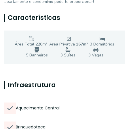
apartamento e condomínio pode te proporcionar!
Características
Área Total
220
m²
Área Privativa
167
m²
3
Dormitório
s
5
Banheiro
s
3
Suíte
s
3
Vaga
s
Infraestrutura
Aquecimento Central
Brinquedoteca