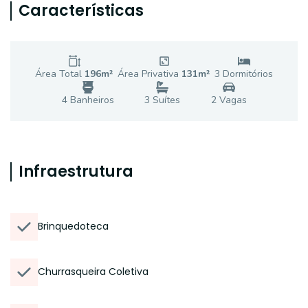
Características
Área Total
196
m²
Área Privativa
131
m²
3
Dormitório
s
4
Banheiro
s
3
Suíte
s
2
Vaga
s
Infraestrutura
Brinquedoteca
Churrasqueira Coletiva