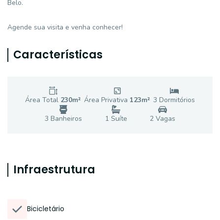
Belo.
Agende sua visita e venha conhecer!
Características
Área Total
230
m²
Área Privativa
123
m²
3
Dormitório
s
3
Banheiro
s
1
Suíte
2
Vaga
s
Infraestrutura
Bicicletário