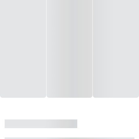
CASA
VENDA
CÓD: 19327