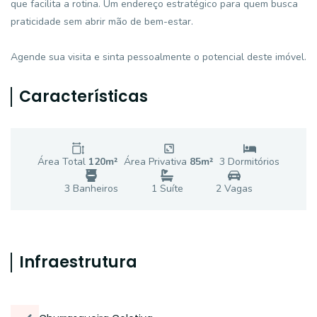
que facilita a rotina. Um endereço estratégico para quem busca
praticidade sem abrir mão de bem-estar.
Agende sua visita e sinta pessoalmente o potencial deste imóvel.
Características
Área Total
120
m²
Área Privativa
85
m²
3
Dormitório
s
3
Banheiro
s
1
Suíte
2
Vaga
s
Infraestrutura