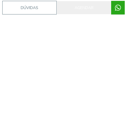
DÚVIDAS
AGENDAR
Video do imóvel
Imóveis semelhantes