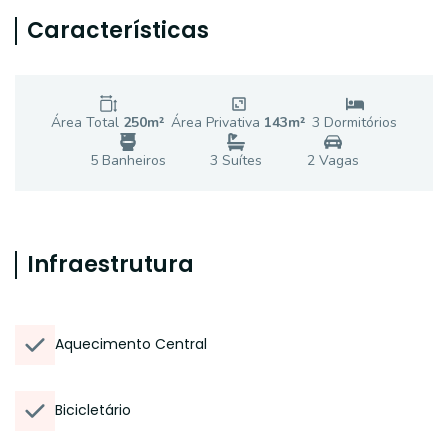
Características
Área Total
250
m²
Área Privativa
143
m²
3
Dormitório
s
5
Banheiro
s
3
Suíte
s
2
Vaga
s
Infraestrutura
Aquecimento Central
Bicicletário