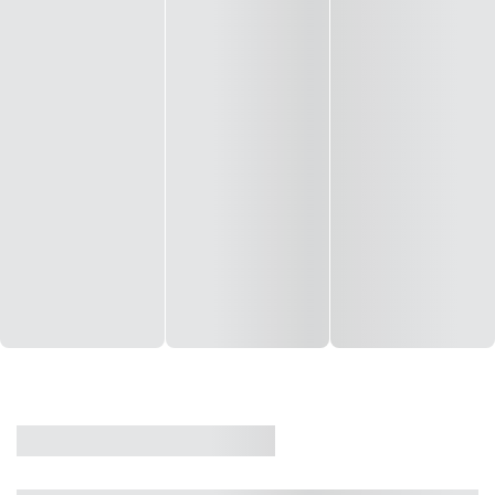
CASA
VENDA
CÓD: 19327