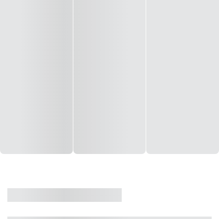
CASA
VENDA
CÓD: 19327