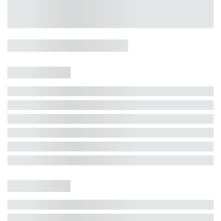
Casa 5 Dormitórios e Jacuzzi -
Jurerê
Jurerê Internacional, Florianópolis - SC