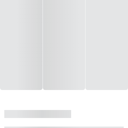
CASA
VENDA
CÓD: 19327