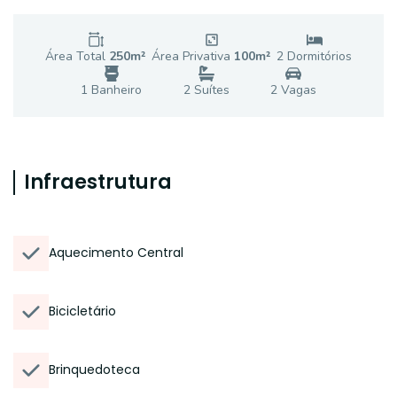
Área Total
250
m²
Área Privativa
100
m²
2
Dormitório
s
1
Banheiro
2
Suíte
s
2
Vaga
s
Infraestrutura
Aquecimento Central
Bicicletário
Brinquedoteca