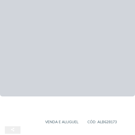
APARTAMENTO
VENDA E ALUGUEL
CÓD:
ALB628173