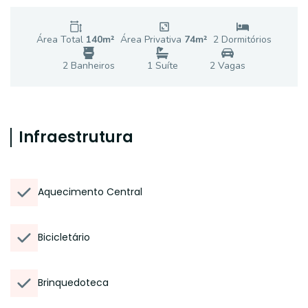
Área Total
140
m²
Área Privativa
74
m²
2
Dormitório
s
2
Banheiro
s
1
Suíte
2
Vaga
s
Infraestrutura
Aquecimento Central
Bicicletário
Brinquedoteca