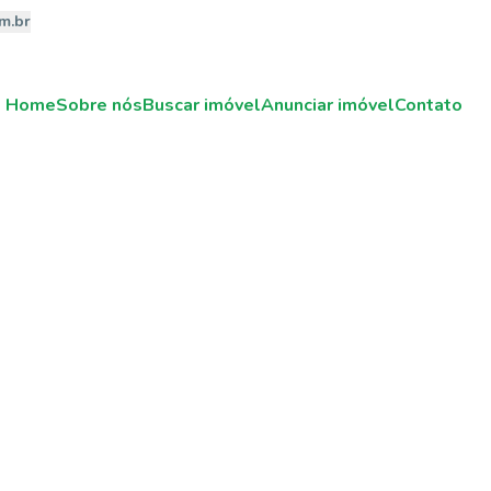
m.br
Home
Sobre nós
Buscar imóvel
Anunciar imóvel
Contato