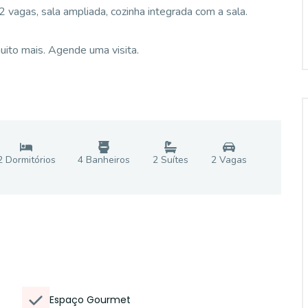
 vagas, sala ampliada, cozinha integrada com a sala.
muito mais. Agende uma visita.
2
Dormitório
s
4
Banheiro
s
2
Suíte
s
2
Vaga
s
Espaço Gourmet