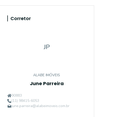
Corretor
JP
ALABE IMÓVEIS
June Parreira
90883
(11) 98415-6053
june.parreira@alabeimoveis.com.br