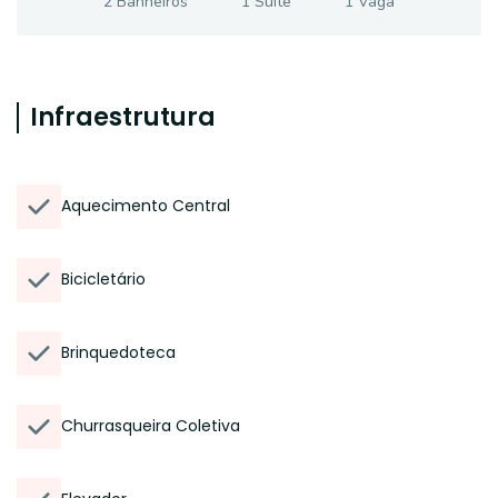
2
Banheiro
s
1
Suíte
1
Vaga
Infraestrutura
Aquecimento Central
Bicicletário
Brinquedoteca
Churrasqueira Coletiva