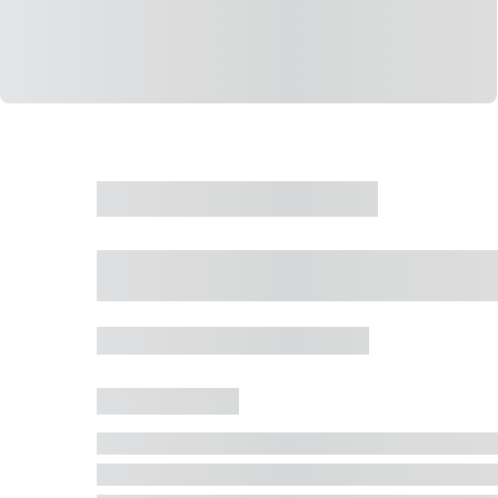
CASA
VENDA
CÓD: 19327
Casa 5 Dormitórios 
Jurerê Internacional, Florianópolis - SC