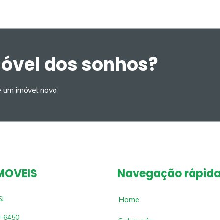
móvel dos sonhos?
e um imóvel novo
MOVEIS
Navegação rápid
5J
Home
9-6450