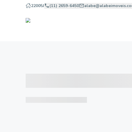
22005J
(11) 2659-6450
alabe@alabeimoveis.co