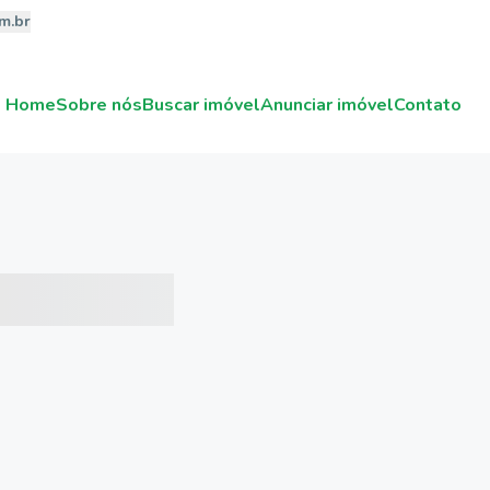
m.br
Home
Sobre nós
Buscar imóvel
Anunciar imóvel
Contato