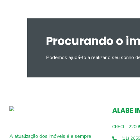
Procurando o i
Podemos ajudá-lo a realizar o seu sonho d
ALABE I
CRECI
2200
A atualização dos imóveis é e sempre
(11) 265