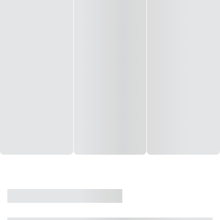
CASA
VENDA
CÓD: 19327