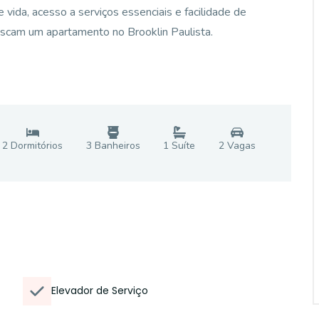
e vida, acesso a serviços essenciais e facilidade de
 buscam um apartamento no Brooklin Paulista.
2
Dormitório
s
3
Banheiro
s
1
Suíte
2
Vaga
s
Elevador de Serviço