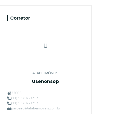
Corretor
U
ALABE IMÓVEIS
Usenonsop
22005J
(11) 93707-3717
(11) 93707-3717
parceiro@alabeimoveis.com.br