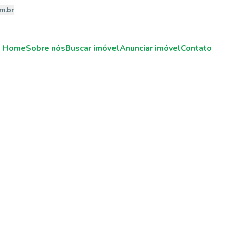
m.br
Home
Sobre nós
Buscar imóvel
Anunciar imóvel
Contato