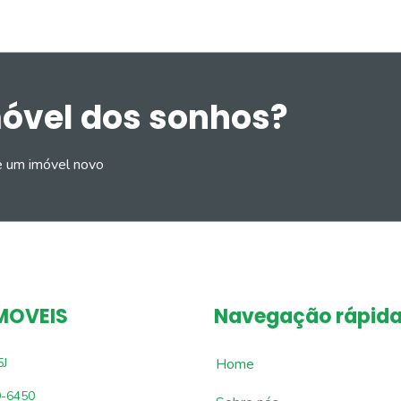
móvel dos sonhos?
e um imóvel novo
MOVEIS
Navegação rápid
5J
Home
9-6450