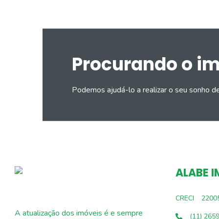
Procurando o i
Podemos ajudá-lo a realizar o seu sonho d
ALABE I
CRECI
2200
A atualização dos imóveis é e sempre
(11) 265