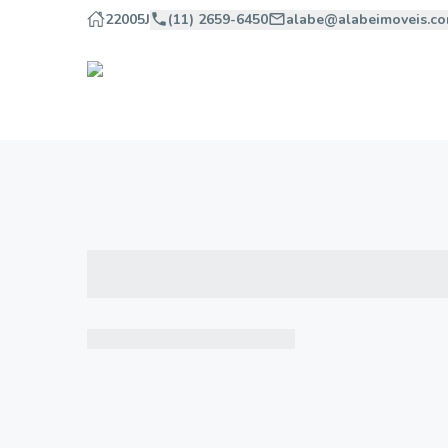
22005J
(11) 2659-6450
alabe@alabeimoveis.co