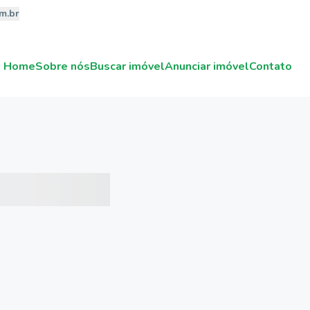
m.br
Home
Sobre nós
Buscar imóvel
Anunciar imóvel
Contato