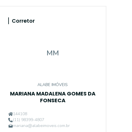
Corretor
MM
ALABE IMÓVEIS
MARIANA MADALENA GOMES DA
FONSECA
144108
(11) 98399-4807
mariana@alabeimoveis.com.br