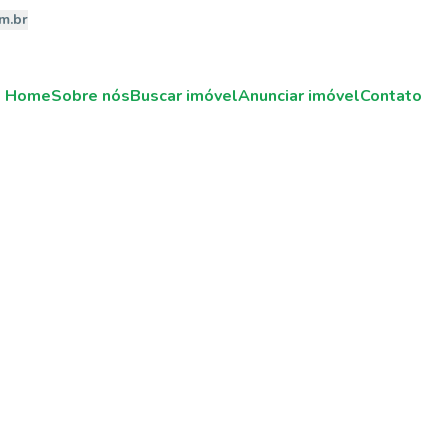
m.br
Home
Sobre nós
Buscar imóvel
Anunciar imóvel
Contato