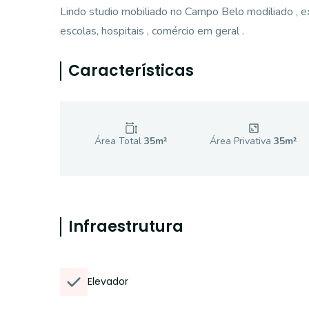
Lindo studio mobiliado no Campo Belo modiliado , ex
escolas, hospitais , comércio em geral .
Características
Área Total
35
m²
Área Privativa
35
m²
Infraestrutura
Elevador