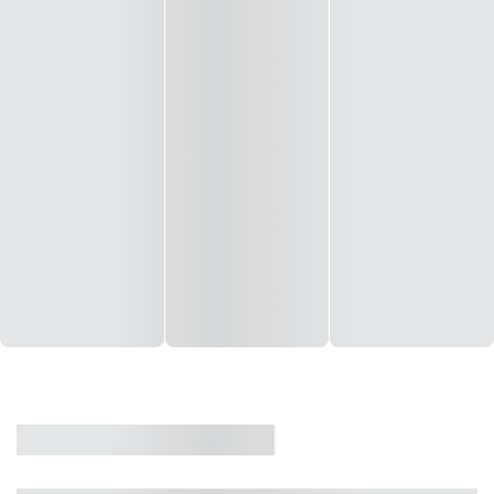
CASA
VENDA
CÓD: 19327