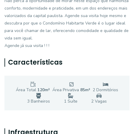
Não perca a oportunidade de morar neste espaço que harmoniza
conforto, modernidade e praticidade, em um dos endereços mais
valorizados da capital paulista. Agende sua visita hoje mesmo e
descubra por que o Condomínio Habitarte Verde é o lugar ideal
para você chamar de lar, oferecendo comodidade e qualidade de
vida sem igual.
Agende já sua visita ! ! !
Características
Área Total
120
m²
Área Privativa
85
m²
2
Dormitório
s
3
Banheiro
s
1
Suíte
2
Vaga
s
Infraestrutura