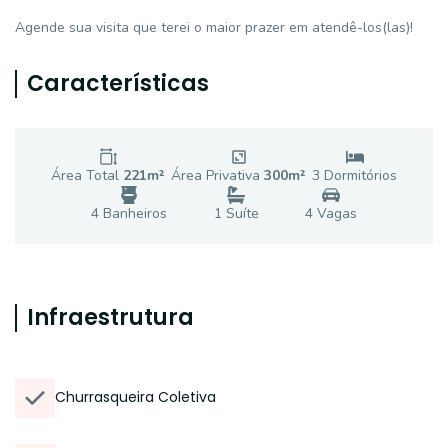
Agende sua visita que terei o maior prazer em atendê-los(las)!
Características
Área Total
221
m²
Área Privativa
300
m²
3
Dormitório
s
4
Banheiro
s
1
Suíte
4
Vaga
s
Infraestrutura
Churrasqueira Coletiva