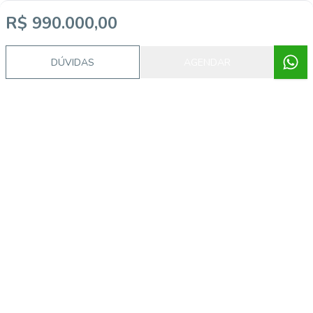
R$ 990.000,00
DÚVIDAS
AGENDAR
Video do imóvel
Imóveis semelhantes
MA1017