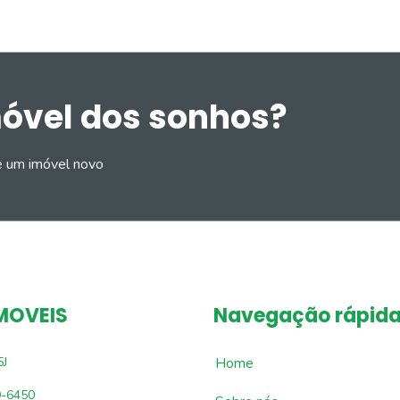
móvel dos sonhos?
e um imóvel novo
MOVEIS
Navegação rápid
5J
Home
9-6450