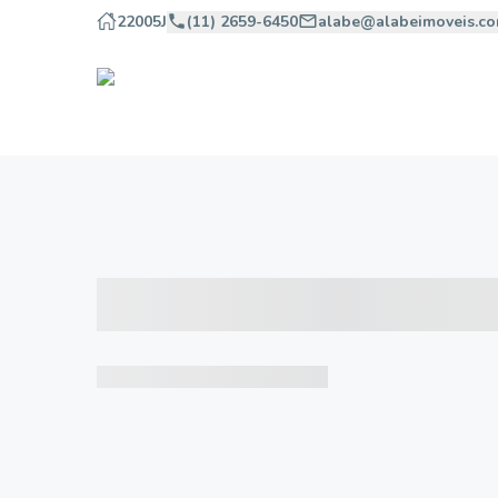
22005J
(11) 2659-6450
alabe@alabeimoveis.co