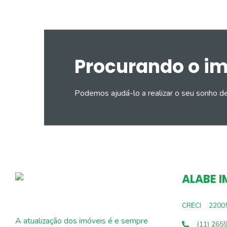
Procurando o i
Podemos ajudá-lo a realizar o seu sonho d
ALABE I
CRECI
2200
A atualização dos imóveis é e sempre
(11) 265