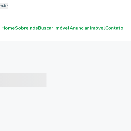
m.br
Home
Sobre nós
Buscar imóvel
Anunciar imóvel
Contato