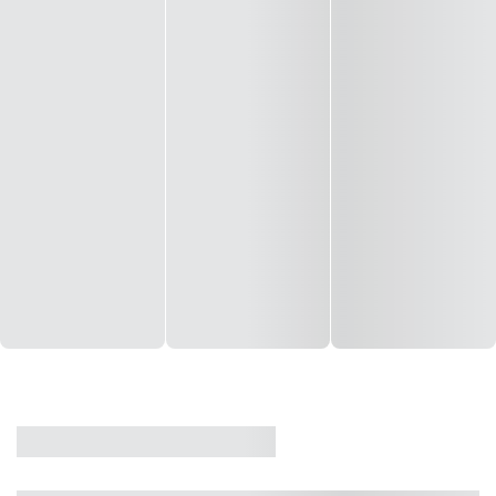
CASA
VENDA
CÓD: 19327