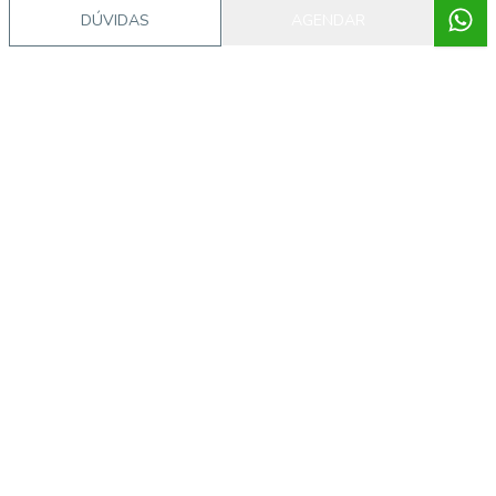
DÚVIDAS
AGENDAR
Corretor
AI
ALABE IMÓVEIS
Alabe Imóveis
22005-J
(11) 95053-4045
(11) 95053-4045
alabe@alabeimoveis.com.br