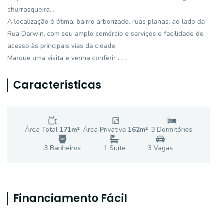
churrasqueira...
A localização é ótima, bairro arborizado. ruas planas, ao lado da
Rua Darwin, com seu amplo comércio e serviços e facilidade de
acesso às principais vias da cidade.
Marque uma visita e venha conferir . . .
Características
Área Total
171
m²
Área Privativa
162
m²
3
Dormitório
s
3
Banheiro
s
1
Suíte
3
Vaga
s
Financiamento Fácil