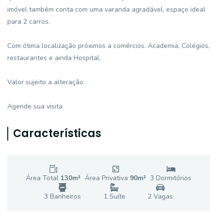
imóvel também conta com uma varanda agradável, espaço ideal
para 2 carros.
Com ótima localização próximos a comércios. Academia, Colégios,
restaurantes e ainda Hospital.
Valor sujeito a alteração.
Agende sua visita
Características
Área Total
130
m²
Área Privativa
90
m²
3
Dormitório
s
3
Banheiro
s
1
Suíte
2
Vaga
s