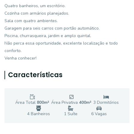
Quatro banheiros, um escritório.
Cozinha com armários planejados.
Sala com quatro ambientes.
Garagem para seis carros com portão automático.
Piscina, churrasqueira, jardim e amplo quintal.
Não perca essa oportunidade, excelente localização e todo
conforto.
Venha conhecer!
Características
Área Total
800
m²
Área Privativa
400
m²
3
Dormitório
s
4
Banheiro
s
1
Suíte
6
Vaga
s