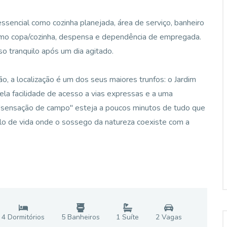
 essencial como cozinha planejada, área de serviço, banheiro
como copa/cozinha, despensa e dependência de empregada.
so tranquilo após um dia agitado.
o, a localização é um dos seus maiores trunfos: o Jardim
ela facilidade de acesso a vias expressas e a uma
a "sensação de campo" esteja a poucos minutos de tudo que
ilo de vida onde o sossego da natureza coexiste com a
4
Dormitório
s
5
Banheiro
s
1
Suíte
2
Vaga
s