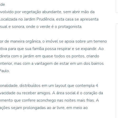
ade
nvolvido por vegetação abundante, sem abrir mão da
 Localizada no Jardim Prudência, esta casa se apresenta
ual e sonora, onde o verde é o protagonista.
ior de maneira orgânica, o imóvel se apoia sobre um terreno
va para que sua família possa respirar e se expandir. Ao
direta com o jardim em quase todos os pontos, criando
interior, mas com a vantagem de estar em um dos bairros
Paulo.
cionalidade, distribuídos em um layout que contempla 4
ivacidade ou receber amigos. A área social é o coração da
lemento que confere aconchego nas noites mais frias. A
rações sejam prolongadas ao ar livre, em meio ao