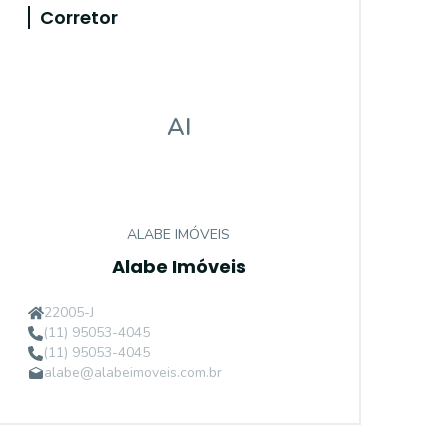
Corretor
AI
ALABE IMÓVEIS
Alabe Imóveis
22005-J
(11) 95053-4045
(11) 95053-4045
alabe@alabeimoveis.com.br