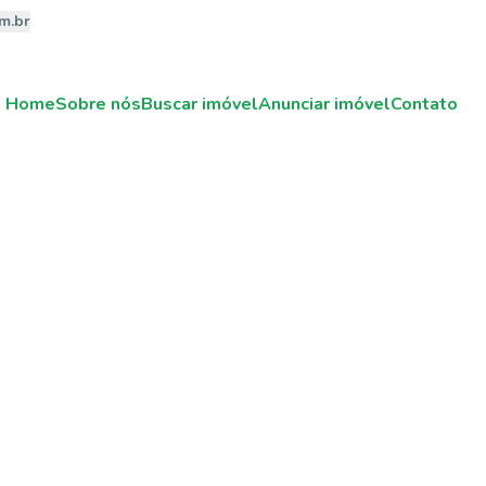
m.br
Home
Sobre nós
Buscar imóvel
Anunciar imóvel
Contato