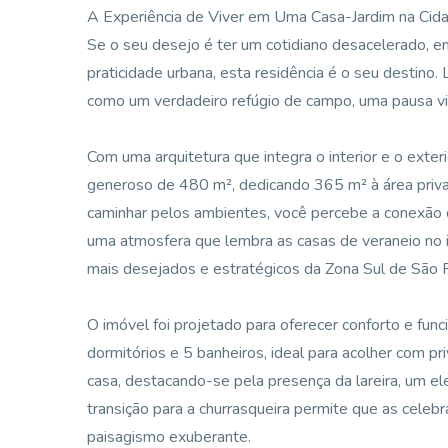
A Experiência de Viver em Uma Casa-Jardim na Cid
Se o seu desejo é ter um cotidiano desacelerado, e
praticidade urbana, esta residência é o seu destino.
como um verdadeiro refúgio de campo, uma pausa vis
Com uma arquitetura que integra o interior e o exter
generoso de 480 m², dedicando 365 m² à área privati
caminhar pelos ambientes, você percebe a conexão 
uma atmosfera que lembra as casas de veraneio no 
mais desejados e estratégicos da Zona Sul de São 
O imóvel foi projetado para oferecer conforto e fun
dormitórios e 5 banheiros, ideal para acolher com pr
casa, destacando-se pela presença da lareira, um e
transição para a churrasqueira permite que as celeb
paisagismo exuberante.