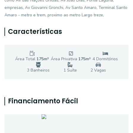
como Av das Nações Unidas, Av João Dias, Ponte Laguna,
empresas, Av Giovanni Gronchi, Av Santo Amaro, Terminal Santo
Amaro - metro e trem, proximo ao metro Largo treze,
Características
Área Total
175
m²
Área Privativa
175
m²
4
Dormitório
s
3
Banheiro
s
1
Suíte
2
Vaga
s
Financiamento Fácil