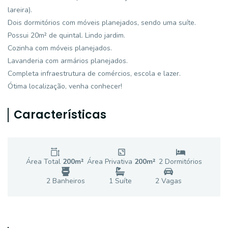
lareira).
Dois dormitórios com móveis planejados, sendo uma suíte.
Possui 20m² de quintal. Lindo jardim.
Cozinha com móveis planejados.
Lavanderia com armários planejados.
Completa infraestrutura de comércios, escola e lazer.
Ótima localização, venha conhecer!
Características
Área Total
200
m²
Área Privativa
200
m²
2
Dormitório
s
2
Banheiro
s
1
Suíte
2
Vaga
s