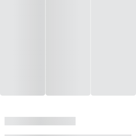
CASA
VENDA
CÓD: 19327