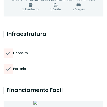
Área Total
147
m²
Área Privativa
172
m²
3
Dormitório
s
1
Banheiro
1
Suíte
2
Vaga
s
Infraestrutura
Depósito
Portaria
Financiamento Fácil