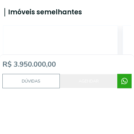
Imóveis semelhantes
JN935
R$ 3.950.000,00
DÚVIDAS
AGENDAR
Campo Belo, São Paulo - SP
R$ 1.500.000,00
R