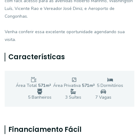
com fácil acesso para as avenidas Roberto Marinho, Washington
Luís, Vicente Rao e Vereador José Diniz, e Aeroporto de
Congonhas.
Venha conferir essa excelente oportunidade agendando sua
visita.
Características
Área Total
571
m²
Área Privativa
571
m²
5
Dormitório
s
5
Banheiro
s
3
Suíte
s
7
Vaga
s
Financiamento Fácil