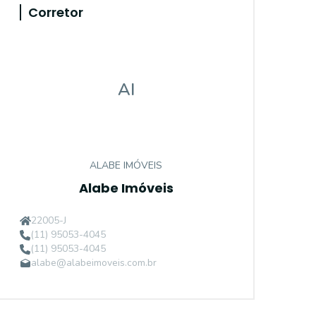
Corretor
AI
ALABE IMÓVEIS
Alabe Imóveis
22005-J
(11) 95053-4045
(11) 95053-4045
alabe@alabeimoveis.com.br