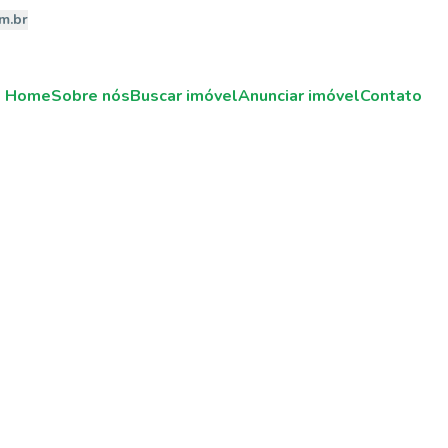
m.br
Home
Sobre nós
Buscar imóvel
Anunciar imóvel
Contato