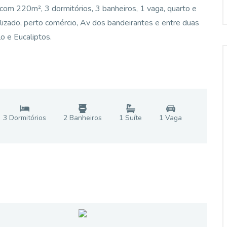
om 220m², 3 dormitórios, 3 banheiros, 1 vaga, quarto e
alizado, perto comércio, Av dos bandeirantes e entre duas
o e Eucaliptos.
3
Dormitório
s
2
Banheiro
s
1
Suíte
1
Vaga